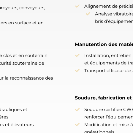
Alignement de précisi
royeurs, convoyeurs,
Analyse vibratoir
bris d’équipeme
ers en surface et en
Manutention des matér
e clos et en souterrain
Installation, entretie
et équipements de tr
urité souterraine de
Transport efficace des
sur la reconnaissance des
Soudure, fabrication et
rauliques et
Soudure certifiée CWB
ères
renforcer l’équipemen
s et élévateurs
Modification et mise 
opérationnels