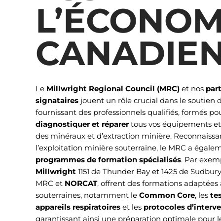
L’ÉCONOM
CANADIE
Le
Millwright Regional Council (MRC)
et nos
par
signataires
jouent un rôle crucial dans le soutien d
fournissant des professionnels qualifiés, formés p
diagnostiquer et réparer
tous vos équipements et
des minéraux et d’extraction minière. Reconnaissant
l’exploitation minière souterraine, le MRC a égale
programmes de formation spécialisés
. Par exemp
Millwright
1151 de Thunder Bay et 1425 de Sudbury,
MRC et
NORCAT
, offrent des formations adaptées
souterraines, notamment le
Common Core
, les
te
appareils respiratoires
et les
protocoles d’interv
garantissant ainsi une préparation optimale pour 