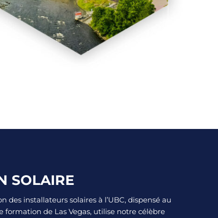
N SOLAIRE
on des installateurs solaires à l’UBC, dispensé au
e formation de Las Vegas, utilise notre célèbre