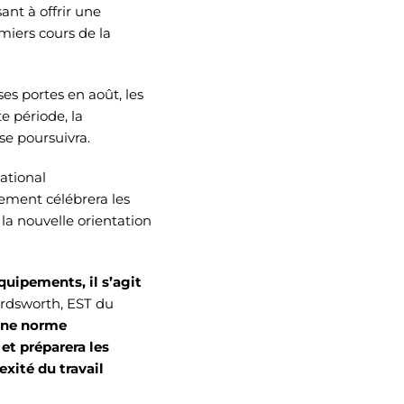
ant à offrir une
miers cours de la
es portes en août, les
e période, la
se poursuivra.
ational
ement célébrera les
la nouvelle orientation
uipements, il s’agit
ardsworth, EST du
 une norme
et préparera les
xité du travail