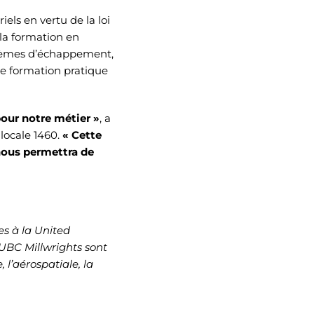
els en vertu de la loi
 la formation en
stèmes d’échappement,
 de formation pratique
our notre métier »
, a
 locale 1460.
« Cette
nous permettra de
es à la
United
UBC Millwrights
sont
 l’aérospatiale, la