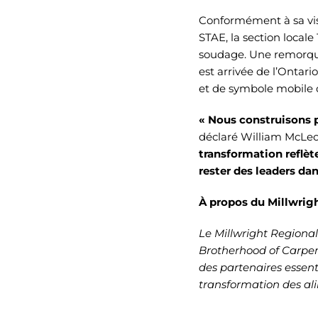
Conformément à sa visi
STAE, la section local
soudage. Une remorque
est arrivée de l’Ontari
et de symbole mobile d
« Nous construisons p
déclaré William McLeod,
transformation reflèt
rester des leaders da
À propos du Millwrig
Le Millwright Regional
Brotherhood of Carpen
des partenaires essenti
transformation des al