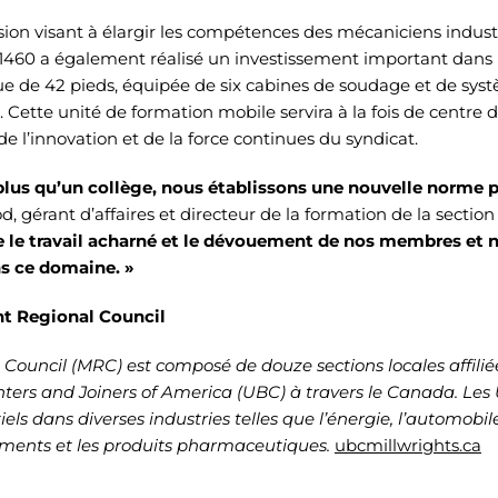
on visant à élargir les compétences des mécaniciens industri
e 1460 a également réalisé un investissement important dans
 de 42 pieds, équipée de six cabines de soudage et de sy
o. Cette unité de formation mobile servira à la fois de centre
e l’innovation et de la force continues du syndicat.
lus qu’un collège, nous établissons une nouvelle norme p
 gérant d’affaires et directeur de la formation de la section
e le travail acharné et le dévouement de nos membres et 
ns ce domaine. »
ht Regional Council
 Council (MRC) est composé de douze sections locales affilié
ters and Joiners of America (UBC)
à travers le Canada. Les
els dans diverses industries telles que l’énergie, l’automobile,
iments et les produits pharmaceutiques.
ubcmillwrights.ca