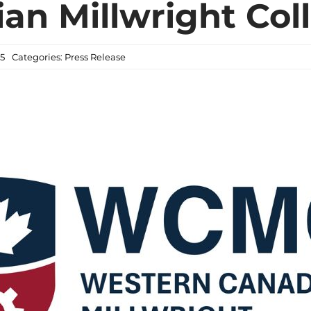
an Millwright Col
25
Categories:
Press Release